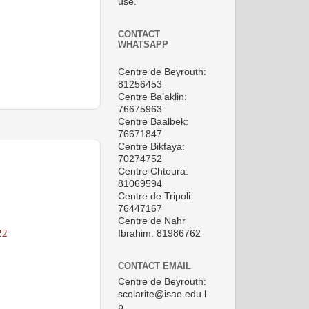
use.
CONTACT
WHATSAPP
Centre de Beyrouth:
81256453
Centre Ba’aklin:
76675963
Centre Baalbek:
76671847
Centre Bikfaya:
70274752
Centre Chtoura:
81069594
Centre de Tripoli:
76447167
Centre de Nahr
22
Ibrahim: 81986762
CONTACT EMAIL
Centre de Beyrouth:
scolarite@isae.edu.l
b