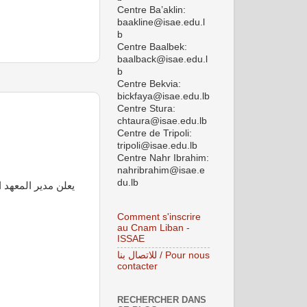
Centre Ba’aklin:
baakline@isae.edu.l
b
Centre Baalbek:
baalback@isae.edu.l
b
Centre Bekvia:
bickfaya@isae.edu.lb
Centre Stura:
chtaura@isae.edu.lb
Centre de Tripoli:
tripoli@isae.edu.lb
Centre Nahr Ibrahim:
nahribrahim@isae.e
du.lb
يعلن مدير المعهد ا
Comment s'inscrire
au Cnam Liban -
ISSAE
للاتصال بنا / Pour nous
contacter
RECHERCHER DANS