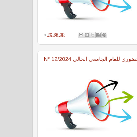
à
20:36:00
N° 12/2024  للعام الجامعي الحالي