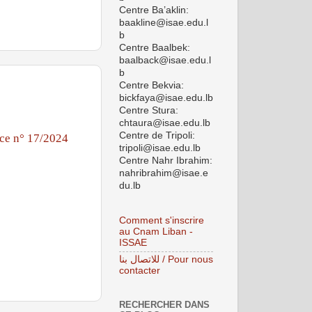
Centre Ba’aklin:
baakline@isae.edu.l
b
Centre Baalbek:
baalback@isae.edu.l
b
Centre Bekvia:
bickfaya@isae.edu.lb
Centre Stura:
chtaura@isae.edu.lb
Centre de Tripoli:
ce n° 17/2024
tripoli@isae.edu.lb
Centre Nahr Ibrahim:
nahribrahim@isae.e
du.lb
Comment s'inscrire
au Cnam Liban -
ISSAE
للاتصال بنا / Pour nous
contacter
RECHERCHER DANS