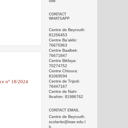
use.
CONTACT
WHATSAPP
Centre de Beyrouth:
81256453
Centre Ba’aklin:
76675963
Centre Baalbek:
76671847
Centre Bikfaya:
70274752
Centre Chtoura:
81069594
ce n° 18/2024
Centre de Tripoli:
76447167
Centre de Nahr
Ibrahim: 81986762
CONTACT EMAIL
Centre de Beyrouth:
scolarite@isae.edu.l
b