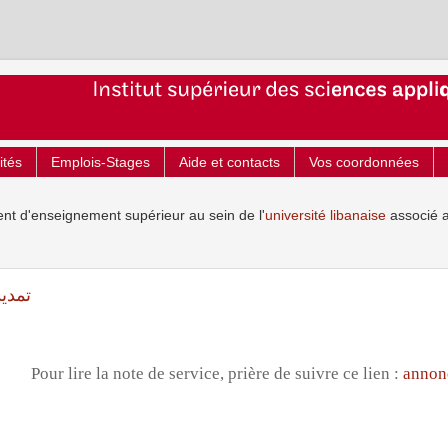
ités
Emplois-Stages
Aide et contacts
Vos coordonnées
ent d'enseignement supérieur au sein de l'
université libanaise
associé 
تمديد 
Pour lire la note de service, prière de suivre ce lien :
annon