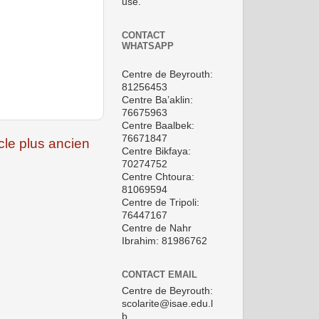
use.
CONTACT
WHATSAPP
Centre de Beyrouth:
81256453
Centre Ba’aklin:
76675963
Centre Baalbek:
76671847
icle plus ancien
Centre Bikfaya:
70274752
Centre Chtoura:
81069594
Centre de Tripoli:
76447167
Centre de Nahr
Ibrahim: 81986762
CONTACT EMAIL
Centre de Beyrouth:
scolarite@isae.edu.l
b