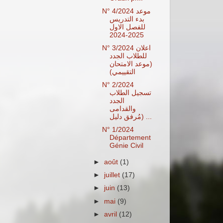
N° 4/2024 موعد
بدء التدريس
للفصل الاول
2025-2024
N° 3/2024 اعلان
للطلاب الجدد
(موعد الامتحان
التقييمي)
N° 2/2024
تسجيل الطلاب
الجدد
والقدامى
(مُرفق دليل ...
N° 1/2024
Département
Génie Civil
►
août
(1)
►
juillet
(17)
►
juin
(13)
►
mai
(9)
►
avril
(12)