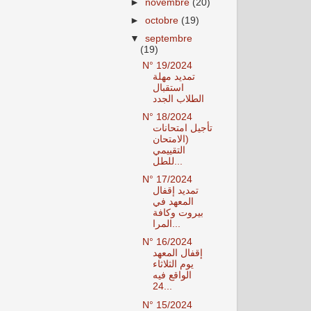
►
novembre
(20)
►
octobre
(19)
▼
septembre
(19)
N° 19/2024
تمديد مهلة
استقبال
الطلاب الجدد
N° 18/2024
تأجيل امتحانات
(الامتحان
التقييمي
للطل...
N° 17/2024
تمديد إقفال
المعهد في
بيروت وكافة
المرا...
N° 16/2024
إقفال المعهد
يوم الثلاثاء
الواقع فيه
24...
N° 15/2024