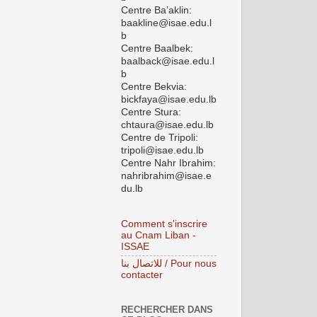
Centre Ba’aklin:
baakline@isae.edu.l
b
Centre Baalbek:
baalback@isae.edu.l
b
Centre Bekvia:
bickfaya@isae.edu.lb
Centre Stura:
chtaura@isae.edu.lb
Centre de Tripoli:
tripoli@isae.edu.lb
Centre Nahr Ibrahim:
nahribrahim@isae.e
du.lb
Comment s'inscrire
au Cnam Liban -
ISSAE
للاتصال بنا / Pour nous
contacter
RECHERCHER DANS