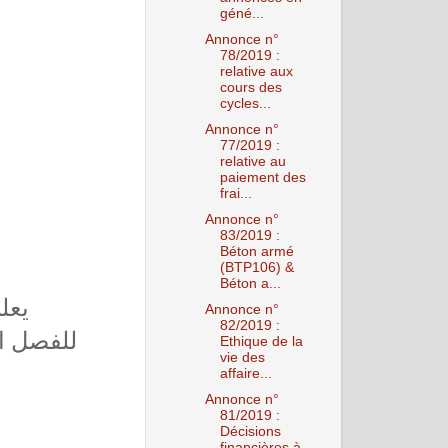
géné...
Annonce n°
78/2019 :
relative aux
cours des
cycles...
Annonce n°
77/2019 :
relative au
paiement des
frai...
Annonce n°
83/2019 :
Béton armé
(BTP106) &
Béton a...
يعل
Annonce n°
82/2019 :
للفصل ا
Ethique de la
vie des
affaire...
Annonce n°
81/2019 :
Décisions
financières à