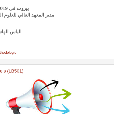
بيروت في 29/1/2019
مدير المعهد العالي للعلوم ال
الياس الها
thodologie
iels (LB501)