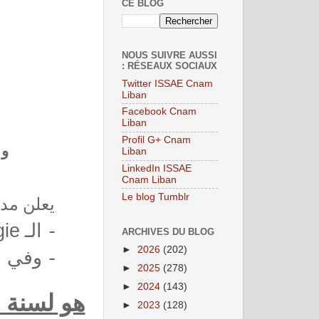
CE BLOG
NOUS SUIVRE AUSSI
: RÉSEAUX SOCIAUX
Twitter ISSAE Cnam
Liban
Facebook Cnam
Liban
Profil G+ Cnam
و
Liban
LinkedIn ISSAE
Cnam Liban
Le blog Tumblr
يعلن مدي
الـ
-
gie
ARCHIVES DU BLOG
وفي ا
-
►
2026
(202)
►
2025
(278)
►
2024
(143)
هو لسنة ،
►
2023
(128)