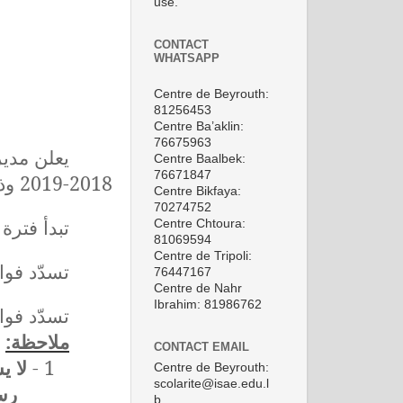
use.
CONTACT
WHATSAPP
Centre de Beyrouth:
81256453
Centre Ba’aklin:
76675963
يعلن مدير
Centre Baalbek:
76671847
2018-2019 وذلك
Centre Bikfaya:
70274752
تبدأ فترة التسجي.
Centre Chtoura:
81069594
Centre de Tripoli:
تسدّد فواتير القسط الاول .
76447167
Centre de Nahr
Ibrahim: 81986762
تسدّد فواتير القسط الث.
ملاحظة:
CONTACT EMAIL
لا ي
1 -
Centre de Beyrouth:
scolarite@isae.edu.l
رس.
b