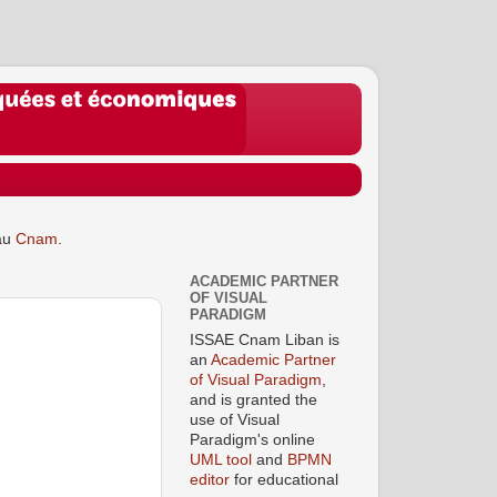
au
Cnam
.
ACADEMIC PARTNER
OF VISUAL
PARADIGM
ISSAE Cnam Liban is
an
Academic Partner
of Visual Paradigm
,
and is granted the
use of Visual
Paradigm's online
UML tool
and
BPMN
editor
for educational