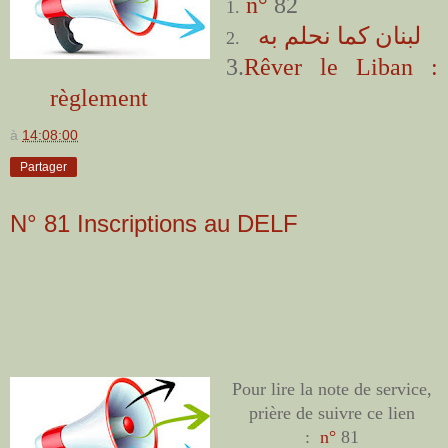
n°
82
1.
لبنان كما نحلم به ‏
2.
3.
Rêver le Liban ‎:
règlement
à
14:08:00
Partager
N° 81 Inscriptions au DELF
Pour lire la note de service,
prière de suivre ce lien
:
n°
81