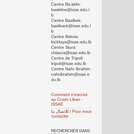
Centre Ba’aklin:
baakline@isae.edu.l
b
Centre Baalbek:
baalback@isae.edu.l
b
Centre Bekvia:
bickfaya@isae.edu.lb
Centre Stura:
chtaura@isae.edu.lb
Centre de Tripoli:
tripoli@isae.edu.lb
Centre Nahr Ibrahim:
nahribrahim@isae.e
du.lb
Comment s'inscrire
au Cnam Liban -
ISSAE
للاتصال بنا / Pour nous
contacter
RECHERCHER DANS