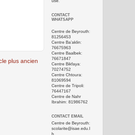
use.
CONTACT
WHATSAPP
Centre de Beyrouth:
81256453
Centre Ba’aklin:
76675963
Centre Baalbek:
76671847
icle plus ancien
Centre Bikfaya:
70274752
Centre Chtoura:
81069594
Centre de Tripoli:
76447167
Centre de Nahr
Ibrahim: 81986762
CONTACT EMAIL
Centre de Beyrouth:
scolarite@isae.edu.l
b