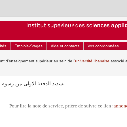
ités
Emplois-Stages
Aide et contacts
Vos coordonnées
ent d'enseignement supérieur au sein de l'
université libanaise
associé 
تسديد الدفعة الاولى من رسوم الفصل الاول( 24 )
Pour lire la note de service, prière de suivre ce lien :
annon