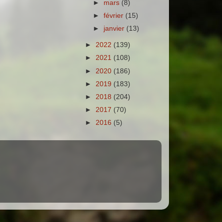
►
mars
(8)
►
février
(15)
►
janvier
(13)
►
2022
(139)
►
2021
(108)
►
2020
(186)
►
2019
(183)
►
2018
(204)
►
2017
(70)
►
2016
(5)