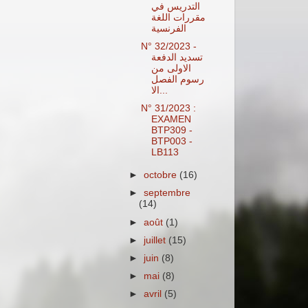
التدريس في
مقررات اللغة
الفرنسية
N° 32/2023 -
تسديد الدفعة
الاولى من
رسوم الفصل
الا...
N° 31/2023 :
EXAMEN
BTP309 -
BTP003 -
LB113
►
octobre
(16)
►
septembre
(14)
►
août
(1)
►
juillet
(15)
►
juin
(8)
►
mai
(8)
►
avril
(5)