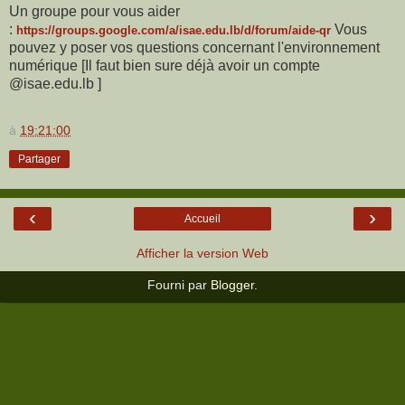
Un groupe pour vous aider
:
Vous
https://groups.google.com/a/isae.edu.lb/d/forum/aide-qr
pouvez y poser vos questions concernant l'environnement
numérique [Il faut bien sure déjà avoir un compte
@
isae
.
edu
.lb ]
à
19:21:00
Partager
‹
›
Accueil
Afficher la version Web
Fourni par
Blogger
.