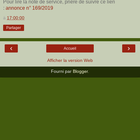
Pour lire la note de service, prière de suivre ce lien
:
annonce n° 169/2019
à
17:00:00
Partager
‹
›
Accueil
Afficher la version Web
Fourni par
Blogger
.