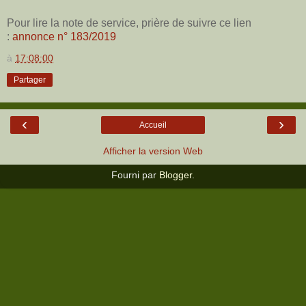
Pour lire la note de service, prière de suivre ce lien
:
annonce n° 183/2019
à
17:08:00
Partager
‹
›
Accueil
Afficher la version Web
Fourni par
Blogger
.