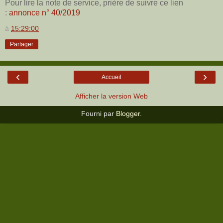
Pour lire la note de service, prière de suivre ce lien
:
annonce n° 40/2019
à
15:29:00
Partager
‹
›
Accueil
Afficher la version Web
Fourni par
Blogger
.