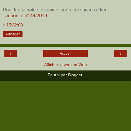
Pour lire la note de service, prière de suivre ce lien
:
annonce n° 44/2019
à
15:32:00
Partager
‹
›
Accueil
Afficher la version Web
Fourni par
Blogger
.