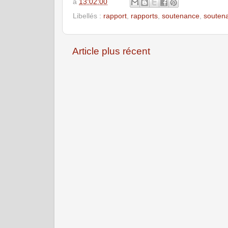
à
13:02:00
Libellés :
rapport
,
rapports
,
soutenance
,
souten
Article plus récent