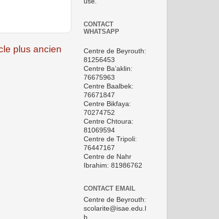
use.
CONTACT
WHATSAPP
icle plus ancien
Centre de Beyrouth:
81256453
Centre Ba’aklin:
76675963
Centre Baalbek:
76671847
Centre Bikfaya:
70274752
Centre Chtoura:
81069594
Centre de Tripoli:
76447167
Centre de Nahr
Ibrahim: 81986762
CONTACT EMAIL
Centre de Beyrouth:
scolarite@isae.edu.l
b