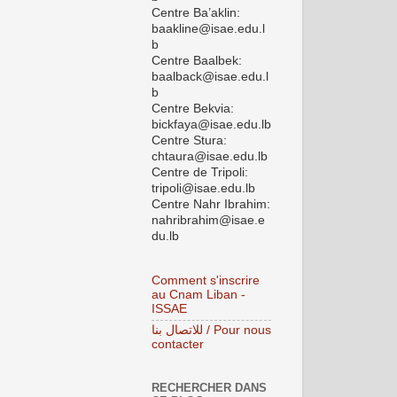
Centre Ba’aklin:
baakline@isae.edu.l
b
Centre Baalbek:
baalback@isae.edu.l
b
Centre Bekvia:
bickfaya@isae.edu.lb
Centre Stura:
chtaura@isae.edu.lb
Centre de Tripoli:
tripoli@isae.edu.lb
Centre Nahr Ibrahim:
nahribrahim@isae.e
du.lb
Comment s'inscrire
au Cnam Liban -
ISSAE
للاتصال بنا / Pour nous
contacter
RECHERCHER DANS