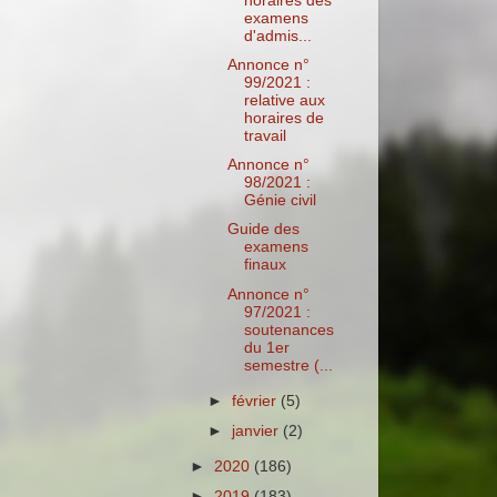
horaires des
examens
d'admis...
Annonce n°
99/2021 :
relative aux
horaires de
travail
Annonce n°
98/2021 :
Génie civil
Guide des
examens
finaux
Annonce n°
97/2021 :
soutenances
du 1er
semestre (...
►
février
(5)
►
janvier
(2)
►
2020
(186)
►
2019
(183)