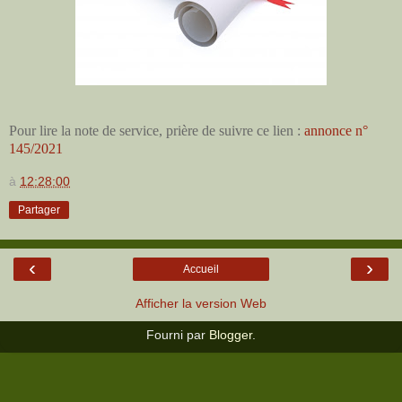
Pour lire la note de service, prière de suivre ce lien :
annonce n°
145/2021
à
12:28:00
Partager
‹
›
Accueil
Afficher la version Web
Fourni par
Blogger
.