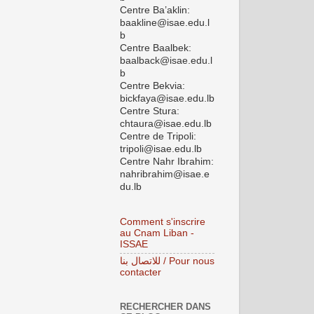
Centre Ba’aklin:
baakline@isae.edu.l
b
Centre Baalbek:
baalback@isae.edu.l
b
Centre Bekvia:
bickfaya@isae.edu.lb
Centre Stura:
chtaura@isae.edu.lb
Centre de Tripoli:
tripoli@isae.edu.lb
Centre Nahr Ibrahim:
nahribrahim@isae.e
du.lb
Comment s'inscrire
au Cnam Liban -
ISSAE
للاتصال بنا / Pour nous
contacter
RECHERCHER DANS