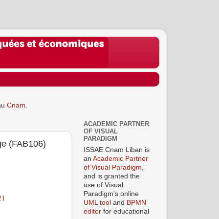
au
Cnam
.
ACADEMIC PARTNER
OF VISUAL
PARADIGM
age (FAB106)
ISSAE Cnam Liban is
an
Academic Partner
of Visual Paradigm
,
and is granted the
use of Visual
Paradigm's online
21
UML tool
and
BPMN
editor
for educational