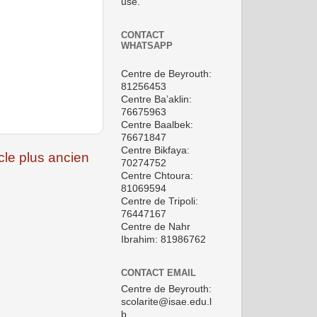
use.
CONTACT
WHATSAPP
Centre de Beyrouth:
81256453
Centre Ba’aklin:
76675963
Centre Baalbek:
76671847
Centre Bikfaya:
icle plus ancien
70274752
Centre Chtoura:
81069594
Centre de Tripoli:
76447167
Centre de Nahr
Ibrahim: 81986762
CONTACT EMAIL
Centre de Beyrouth:
scolarite@isae.edu.l
b