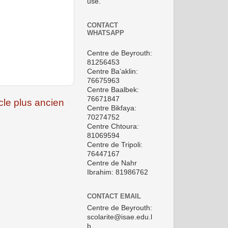
use.
CONTACT
WHATSAPP
Centre de Beyrouth:
81256453
Centre Ba’aklin:
76675963
Centre Baalbek:
76671847
icle plus ancien
Centre Bikfaya:
70274752
Centre Chtoura:
81069594
Centre de Tripoli:
76447167
Centre de Nahr
Ibrahim: 81986762
CONTACT EMAIL
Centre de Beyrouth:
scolarite@isae.edu.l
b