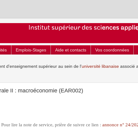
ités
Emplois-Stages
Aide et contacts
Vos coordonnées
ent d'enseignement supérieur au sein de l'
université libanaise
associé 
ale II : macroéconomie (EAR002)
Pour lire la note de service, prière de suivre ce lien :
annonce n° 24/20