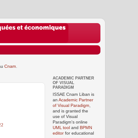
au
Cnam
.
ACADEMIC PARTNER
OF VISUAL
PARADIGM
ISSAE Cnam Liban is
an
Academic Partner
of Visual Paradigm
,
and is granted the
use of Visual
Paradigm's online
22
UML tool
and
BPMN
editor
for educational