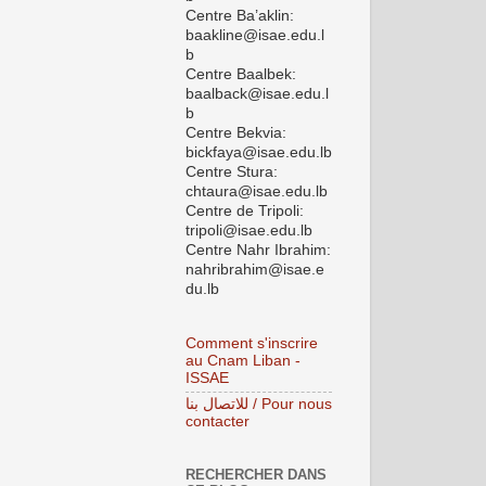
Centre Ba’aklin:
baakline@isae.edu.l
b
Centre Baalbek:
baalback@isae.edu.l
b
Centre Bekvia:
bickfaya@isae.edu.lb
Centre Stura:
chtaura@isae.edu.lb
Centre de Tripoli:
tripoli@isae.edu.lb
Centre Nahr Ibrahim:
nahribrahim@isae.e
du.lb
Comment s'inscrire
au Cnam Liban -
ISSAE
للاتصال بنا / Pour nous
contacter
RECHERCHER DANS