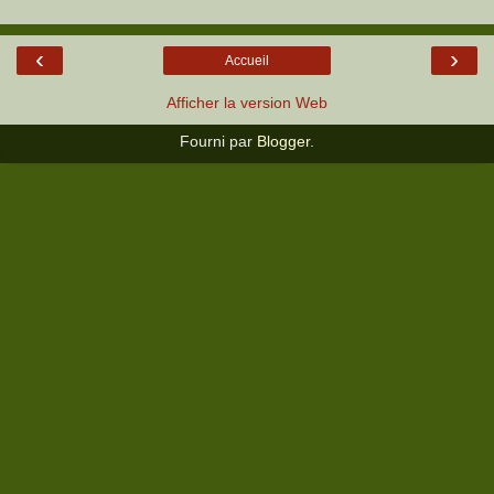
‹
›
Accueil
Afficher la version Web
Fourni par
Blogger
.