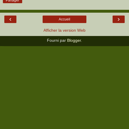
Partager
‹
›
Accueil
Afficher la version Web
Fourni par
Blogger
.