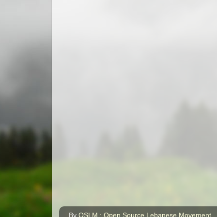
By
OSLM : Open Source Lebanese Movement