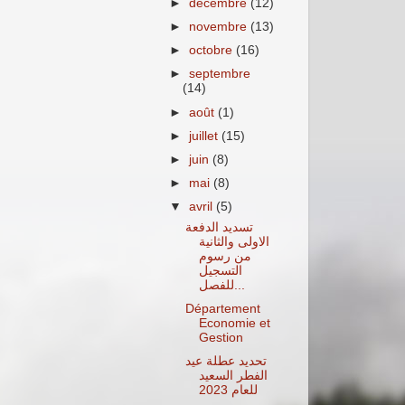
►
décembre
(12)
►
novembre
(13)
►
octobre
(16)
►
septembre
(14)
►
août
(1)
►
juillet
(15)
►
juin
(8)
►
mai
(8)
▼
avril
(5)
تسديد الدفعة
الاولى والثانية
من رسوم
التسجيل
للفصل...
Département
Economie et
Gestion
تحديد عطلة عيد
الفطر السعيد
للعام 2023