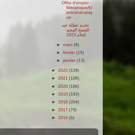
Offre d'emploi -
Mécanique/El
ectromécaniq
ue
تحديد عطلة عيد
الفصح المجيد
للعام 2023
►
mars
(8)
►
février
(15)
►
janvier
(13)
►
2022
(139)
►
2021
(108)
►
2020
(186)
►
2019
(183)
►
2018
(204)
►
2017
(70)
►
2016
(5)