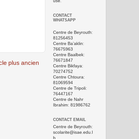
use.
CONTACT
WHATSAPP
Centre de Beyrouth:
81256453
Centre Ba’aklin:
76675963
Centre Baalbek:
76671847
icle plus ancien
Centre Bikfaya:
70274752
Centre Chtoura:
81069594
Centre de Tripoli:
76447167
Centre de Nahr
Ibrahim: 81986762
CONTACT EMAIL
Centre de Beyrouth:
scolarite@isae.edu.l
b