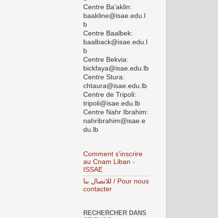
Centre Ba’aklin:
baakline@isae.edu.l
b
Centre Baalbek:
baalback@isae.edu.l
b
Centre Bekvia:
bickfaya@isae.edu.lb
Centre Stura:
chtaura@isae.edu.lb
Centre de Tripoli:
tripoli@isae.edu.lb
Centre Nahr Ibrahim:
nahribrahim@isae.e
du.lb
Comment s'inscrire
au Cnam Liban -
ISSAE
للاتصال بنا / Pour nous
contacter
RECHERCHER DANS