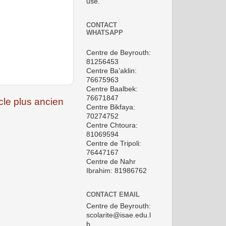
use.
CONTACT
WHATSAPP
Centre de Beyrouth:
81256453
Centre Ba’aklin:
76675963
Centre Baalbek:
76671847
icle plus ancien
Centre Bikfaya:
70274752
Centre Chtoura:
81069594
Centre de Tripoli:
76447167
Centre de Nahr
Ibrahim: 81986762
CONTACT EMAIL
Centre de Beyrouth:
scolarite@isae.edu.l
b