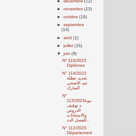
►
décembre
(12)
►
novembre
(13)
►
octobre
(16)
►
septembre
(14)
►
août
(1)
►
juillet
(15)
▼
juin
(8)
N° 115/2023 :
Diplômes
N° 114/2023
تحديد عطلة
عيد الاضحى
المبارك
N°
113/2023موع
د توقيف
الدروس
والامتحانات
للفصل الث...
N° 112/2023 :
Département