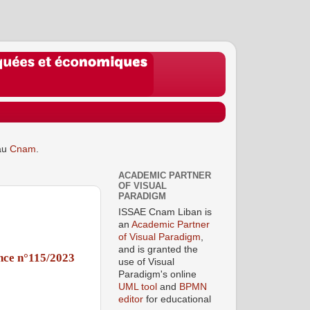
au
Cnam
.
ACADEMIC PARTNER
OF VISUAL
PARADIGM
ISSAE Cnam Liban is
an
Academic Partner
of Visual Paradigm
,
and is granted the
nce n°115/2023
use of Visual
Paradigm's online
UML tool
and
BPMN
editor
for educational