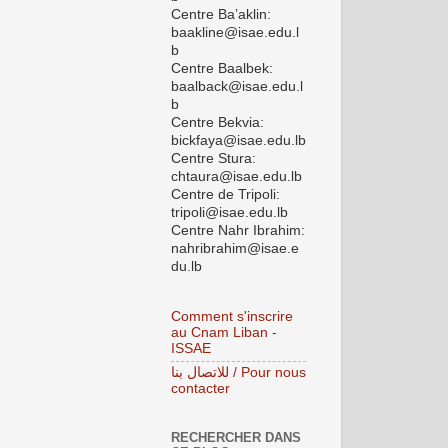
Centre Ba’aklin:
baakline@isae.edu.l
b
Centre Baalbek:
baalback@isae.edu.l
b
Centre Bekvia:
bickfaya@isae.edu.lb
Centre Stura:
chtaura@isae.edu.lb
Centre de Tripoli:
tripoli@isae.edu.lb
Centre Nahr Ibrahim:
nahribrahim@isae.e
du.lb
Comment s'inscrire
au Cnam Liban -
ISSAE
للاتصال بنا / Pour nous
contacter
RECHERCHER DANS