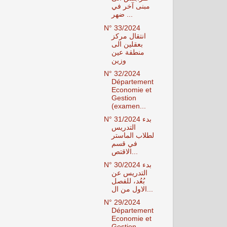
مبنى آخر في
ضهر ...
N° 33/2024
انتقال مركز
بعقلين الى
منطقة عين
وزين
N° 32/2024
Département
Economie et
Gestion
(examen...
N° 31/2024 بدء
التدريس
لطلاب الماستر
في قسم
الاقتص...
N° 30/2024 بدء
التدريس عن
بُعُد، للفصل
الاول من ال...
N° 29/2024
Département
Economie et
Gestion -