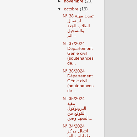
►
novembre
(20)
▼
octobre
(19)
N° 38 تمديد مهلة
استقبال
الطلاب الجدد
والتسجيل
الم...
N° 37/2024
Département
Génie civil
(soutenances
de...
N° 36/2024
Département
Génie civil
(soutenances
de...
N° 35/2024
تنفيذ
البروتوكول
المّوقع بين
المعهد وصن...
N° 34/2024
انتقال مركز
طرابلس الى