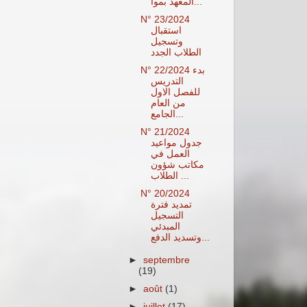
المعهد بموا...
N° 23/2024
استقبال
وتسجيل
الطلاب الجدد
N° 22/2024 بدء
التدريس
للفصل الاول
من العام
الجامع...
N° 21/2024
جدول مواعيد
العمل في
مكاتب شؤون
الطلاب ...
N° 20/2024
تمديد فترة
التسجيل
المبدئي
وتسديد الدفع...
►
septembre
(19)
►
août
(1)
►
juillet
(17)