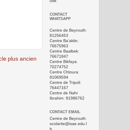
use.
CONTACT
WHATSAPP
Centre de Beyrouth:
81256453
Centre Ba’aklin:
76675963
Centre Baalbek:
76671847
icle plus ancien
Centre Bikfaya:
70274752
Centre Chtoura:
81069594
Centre de Tripoli:
76447167
Centre de Nahr
Ibrahim: 81986762
CONTACT EMAIL
Centre de Beyrouth:
scolarite@isae.edu.l
b