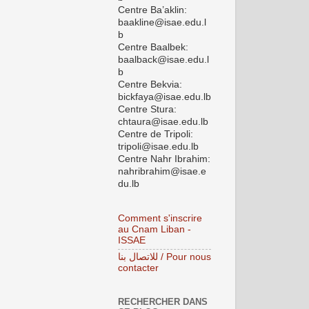
Centre Ba’aklin:
baakline@isae.edu.l
b
Centre Baalbek:
baalback@isae.edu.l
b
Centre Bekvia:
bickfaya@isae.edu.lb
Centre Stura:
chtaura@isae.edu.lb
Centre de Tripoli:
tripoli@isae.edu.lb
Centre Nahr Ibrahim:
nahribrahim@isae.e
du.lb
Comment s'inscrire
au Cnam Liban -
ISSAE
للاتصال بنا / Pour nous
contacter
RECHERCHER DANS