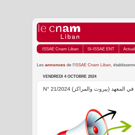
ISSAE Cnam Liban
SI-ISSAE ENT
Actual
Les
annonces
de l'
ISSAE Cnam Liban
, établissem
VENDREDI 4 OCTOBRE 2024
N° 21/2024 هد (بيروت والمراكز