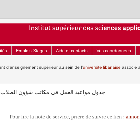
ités
Emplois-Stages
Aide et contacts
Vos coordonnées
ent d'enseignement supérieur au sein de l'
université libanaise
associé 
جدول مواعيد العمل في مكاتب شؤون الطلاب في المع)
Pour lire la note de service, prière de suivre ce lien :
annon