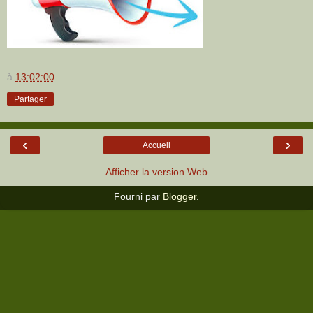
à
13:02:00
Partager
‹
›
Accueil
Afficher la version Web
Fourni par
Blogger
.