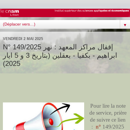
▼
VENDREDI 2 MAI 2025
N° 149/2025 إقفال مراكز المعهد : نهر
ابراهيم - بكفيا - بعقلين (بتاريخ 3 و 5 ايار
2025)
Pour lire la note
de service, prière
de suivre ce lien
:
n°
149/2025