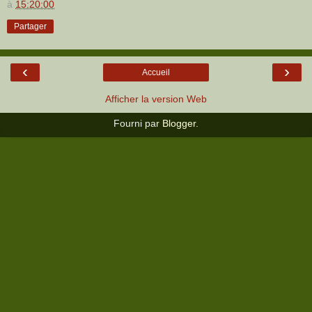
à
15:20:00
Partager
‹
›
Accueil
Afficher la version Web
Fourni par
Blogger
.