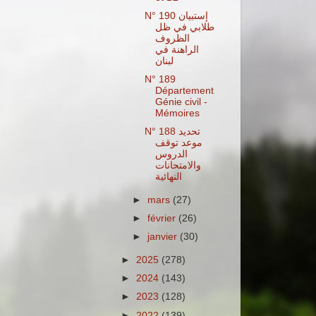
N° 190 إستبيان
طلابي في ظل
الظروف
الراهنة في
لبنان
N° 189
Département
Génie civil -
Mémoires
N° 188 تحديد
موعد توقف
الدروس
والامتحانات
النهائية
►
mars
(27)
►
février
(26)
►
janvier
(30)
►
2025
(278)
►
2024
(143)
►
2023
(128)
►
2022
(139)