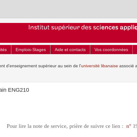
ités
Emplois-Stages
Aide et contacts
Vos coordonnées
ent d'enseignement supérieur au sein de l'
université libanaise
associé 
main ENG210
Pour lire la note de service, prière de suivre ce lien :
n°
1