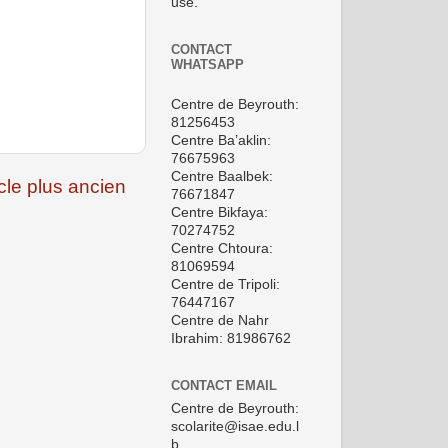
use.
CONTACT
WHATSAPP
Centre de Beyrouth:
81256453
Centre Ba’aklin:
76675963
Centre Baalbek:
icle plus ancien
76671847
Centre Bikfaya:
70274752
Centre Chtoura:
81069594
Centre de Tripoli:
76447167
Centre de Nahr
Ibrahim: 81986762
CONTACT EMAIL
Centre de Beyrouth:
scolarite@isae.edu.l
b