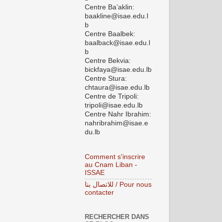
Centre Ba’aklin:
baakline@isae.edu.l
b
Centre Baalbek:
baalback@isae.edu.l
b
Centre Bekvia:
bickfaya@isae.edu.lb
Centre Stura:
chtaura@isae.edu.lb
Centre de Tripoli:
tripoli@isae.edu.lb
Centre Nahr Ibrahim:
nahribrahim@isae.e
du.lb
Comment s'inscrire
au Cnam Liban -
ISSAE
للاتصال بنا / Pour nous
contacter
RECHERCHER DANS