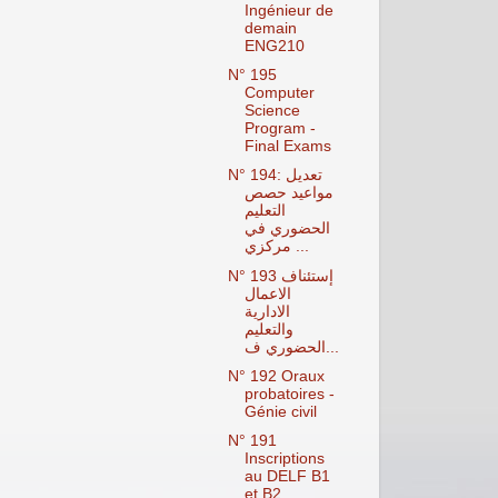
Ingénieur de
demain
ENG210
N° 195
Computer
Science
Program -
Final Exams
N° 194: تعديل
مواعيد حصص
التعليم
الحضوري في
مركزي ...
N° 193 إستئناف
الاعمال
الادارية
والتعليم
الحضوري ف...
N° 192 Oraux
probatoires -
Génie civil
N° 191
Inscriptions
au DELF B1
et B2