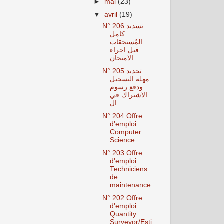
►
mai
(23)
▼
avril
(19)
N° 206 تسديد
كامل
المُستحقات
قبل اجراء
الامتحان
N° 205 تحديد
مهلة التسجيل
ودفع رسوم
الاشتراك في
ال...
N° 204 Offre
d'emploi :
Computer
Science
N° 203 Offre
d'emploi :
Techniciens
de
maintenance
N° 202 Offre
d'emploi
Quantity
Surveyor/Esti