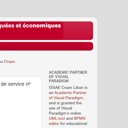
au
Cnam
.
ACADEMIC PARTNER
OF VISUAL
PARADIGM
 de service nº
ISSAE Cnam Liban is
an
Academic Partner
of Visual Paradigm
,
and is granted the
use of Visual
Paradigm's online
UML tool
and
BPMN
editor
for educational