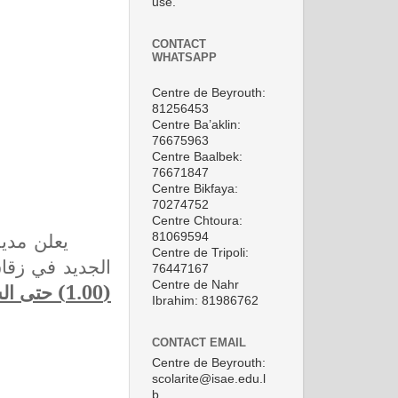
use.
CONTACT
WHATSAPP
Centre de Beyrouth:
81256453
Centre Ba’aklin:
76675963
Centre Baalbek:
76671847
Centre Bikfaya:
70274752
Centre Chtoura:
يعلن مدير
81069594
Centre de Tripoli:
الجديد في زقاق
76447167
Centre de Nahr
(1.00) حتى الساعة الرابعة بعد الظهر(4.00) ابتداءً من نهار الخميس الواقع في 15/2/2018.
Ibrahim: 81986762
CONTACT EMAIL
Centre de Beyrouth:
scolarite@isae.edu.l
b