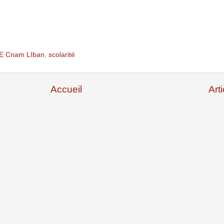
E Cnam LIban
,
scolarité
Accueil
Art