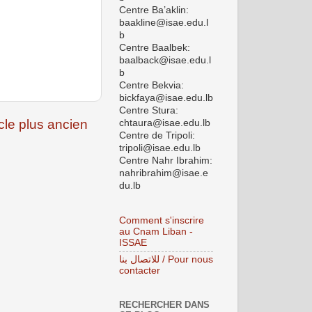
Centre Ba’aklin:
baakline@isae.edu.l
b
Centre Baalbek:
baalback@isae.edu.l
b
Centre Bekvia:
bickfaya@isae.edu.lb
Centre Stura:
icle plus ancien
chtaura@isae.edu.lb
Centre de Tripoli:
tripoli@isae.edu.lb
Centre Nahr Ibrahim:
nahribrahim@isae.e
du.lb
Comment s'inscrire
au Cnam Liban -
ISSAE
للاتصال بنا / Pour nous
contacter
RECHERCHER DANS