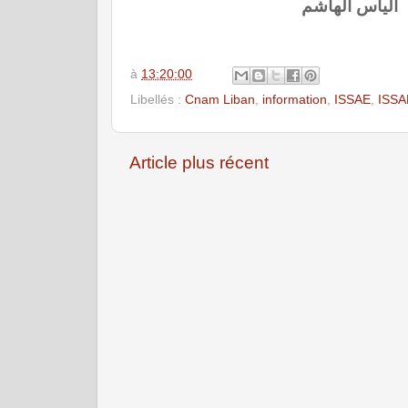
الياس الهاشم
à
13:20:00
Libellés :
Cnam Liban
,
information
,
ISSAE
,
ISSA
Article plus récent