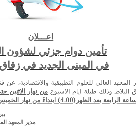
اعـــلان
تأمين دوام جزئي لشؤون ا
في المبنى الجديد في زقاق 
 المعهد العالي للعلوم التطبيقية والاقتصادية، عن
 البلاط وذلك طيلة ايام الاسبوع
من نهار الاثنين ح
بيرو
مدير المعهد العا