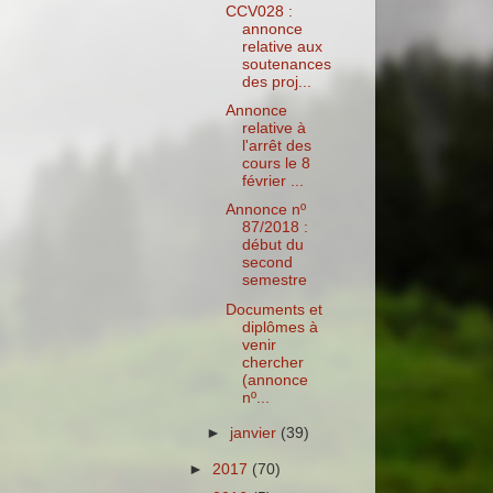
CCV028 :
annonce
relative aux
soutenances
des proj...
Annonce
relative à
l'arrêt des
cours le 8
février ...
Annonce nº
87/2018 :
début du
second
semestre
Documents et
diplômes à
venir
chercher
(annonce
nº...
►
janvier
(39)
►
2017
(70)