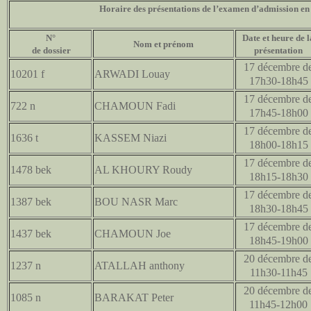
Horaire des présentations de l’examen d’admission e
N°
Date et heure de l
Nom et prénom
de dossier
présentation
17 décembre d
10201 f
ARWADI Louay
17h30-18h45
17 décembre d
722 n
CHAMOUN Fadi
17h45-18h00
17 décembre d
1636 t
KASSEM Niazi
18h00-18h15
17 décembre d
1478 bek
AL KHOURY Roudy
18h15-18h30
17 décembre d
1387 bek
BOU NASR Marc
18h30-18h45
17 décembre d
1437 bek
CHAMOUN Joe
18h45-19h00
20 décembre d
1237 n
ATALLAH anthony
11h30-11h45
20 décembre d
1085 n
BARAKAT Peter
11h45-12h00