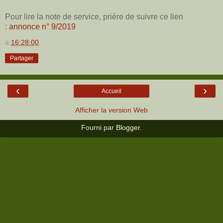
Pour lire la note de service, prière de suivre ce lien
:
annonce n° 9/2019
à
16:28:00
Partager
‹
›
Accueil
Afficher la version Web
Fourni par
Blogger
.