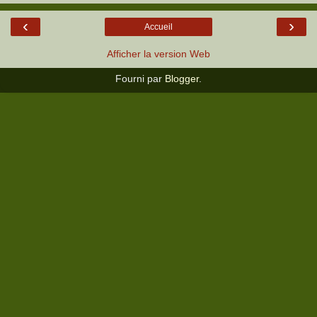
‹
›
Accueil
Afficher la version Web
Fourni par
Blogger
.