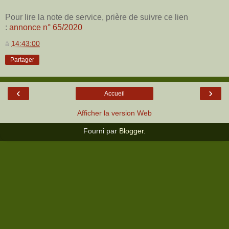
Pour lire la note de service, prière de suivre ce lien
:
annonce n° 65/2020
à
14:43:00
Partager
‹
›
Accueil
Afficher la version Web
Fourni par
Blogger
.