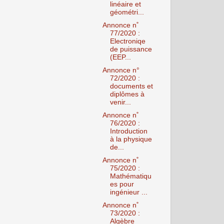
linéaire et
géométri...
Annonce n˚
77/2020 :
Electroniqe
de puissance
(EEP...
Annonce n°
72/2020 :
documents et
diplômes à
venir...
Annonce n˚
76/2020 :
Introduction
à la physique
de...
Annonce n˚
75/2020 :
Mathématiqu
es pour
ingénieur ...
Annonce n˚
73/2020 :
Algèbre