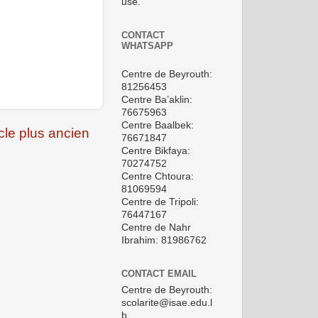
use.
CONTACT
WHATSAPP
Centre de Beyrouth:
81256453
Centre Ba’aklin:
76675963
Centre Baalbek:
icle plus ancien
76671847
Centre Bikfaya:
70274752
Centre Chtoura:
81069594
Centre de Tripoli:
76447167
Centre de Nahr
Ibrahim: 81986762
CONTACT EMAIL
Centre de Beyrouth:
scolarite@isae.edu.l
b