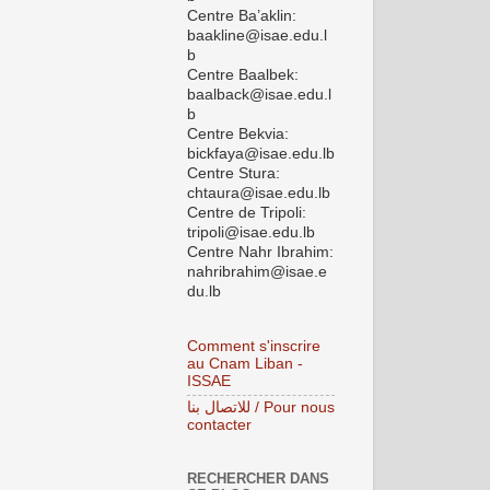
Centre Ba’aklin:
baakline@isae.edu.l
b
Centre Baalbek:
baalback@isae.edu.l
b
Centre Bekvia:
bickfaya@isae.edu.lb
Centre Stura:
chtaura@isae.edu.lb
Centre de Tripoli:
tripoli@isae.edu.lb
Centre Nahr Ibrahim:
nahribrahim@isae.e
du.lb
Comment s'inscrire
au Cnam Liban -
ISSAE
للاتصال بنا / Pour nous
contacter
RECHERCHER DANS