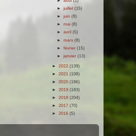
►
août
(1)
►
juillet
(15)
►
juin
(8)
►
mai
(8)
►
avril
(5)
►
mars
(8)
►
février
(15)
►
janvier
(13)
►
2022
(139)
►
2021
(108)
►
2020
(186)
►
2019
(183)
►
2018
(204)
►
2017
(70)
►
2016
(5)