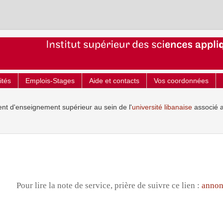
ités
Emplois-Stages
Aide et contacts
Vos coordonnées
ent d'enseignement supérieur au sein de l'
université libanaise
associé 
Pour lire la note de service, prière de suivre ce lien :
annon