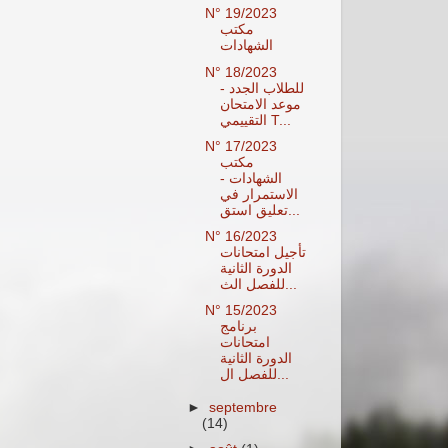
N° 19/2023
مكتب
الشهادات
N° 18/2023
للطلاب الجدد -
موعد الامتحان
التقييمي T...
N° 17/2023
مكتب
الشهادات -
الاستمرار في
تعليق استق...
N° 16/2023
تأجيل امتحانات
الدورة الثانية
للفصل الث...
N° 15/2023
برنامج
امتحانات
الدورة الثانية
للفصل ال...
►
septembre
(14)