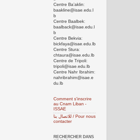
Centre Ba’aklin:
baakline@isae.edu.l
b
Centre Baalbek:
baalback@isae.edu.l
b
Centre Bekvia:
bickfaya@isae.edu.lb
Centre Stura:
chtaura@isae.edu.lb
Centre de Tripoli:
tripoli@isae.edu.lb
Centre Nahr Ibrahim:
nahribrahim@isae.e
du.lb
Comment s'inscrire
au Cnam Liban -
ISSAE
للاتصال بنا / Pour nous
contacter
RECHERCHER DANS