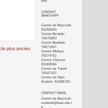
use.
CONTACT
WHATSAPP
Centre de Beyrouth:
81256453
Centre Ba’aklin:
76675963
Centre Baalbek:
76671847
icle plus ancien
Centre Bikfaya:
70274752
Centre Chtoura:
81069594
Centre de Tripoli:
76447167
Centre de Nahr
Ibrahim: 81986762
CONTACT EMAIL
Centre de Beyrouth:
scolarite@isae.edu.l
b