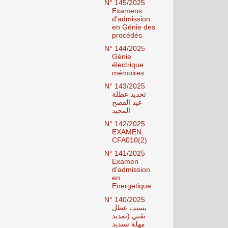
N° 145/2025
Examens
d'admission
en Génie des
procédés
N° 144/2025
Génie
électrique :
mémoires
N° 143/2025
تحديد عطلة
عيد الفصح
المجيد
N° 142/2025
EXAMEN
CFA010(2)
N° 141/2025
Examen
d'admission
en
Energetique
N° 140/2025
بسبب عطل
تقني (تمديد
مهلة تسديد