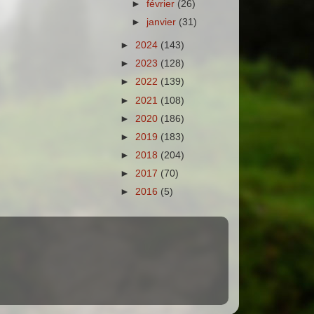
►
février
(26)
►
janvier
(31)
►
2024
(143)
►
2023
(128)
►
2022
(139)
►
2021
(108)
►
2020
(186)
►
2019
(183)
►
2018
(204)
►
2017
(70)
►
2016
(5)