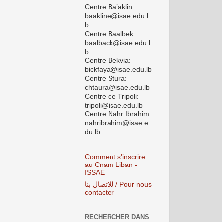
Centre Ba’aklin:
baakline@isae.edu.l
b
Centre Baalbek:
baalback@isae.edu.l
b
Centre Bekvia:
bickfaya@isae.edu.lb
Centre Stura:
chtaura@isae.edu.lb
Centre de Tripoli:
tripoli@isae.edu.lb
Centre Nahr Ibrahim:
nahribrahim@isae.e
du.lb
Comment s'inscrire
au Cnam Liban -
ISSAE
للاتصال بنا / Pour nous
contacter
RECHERCHER DANS