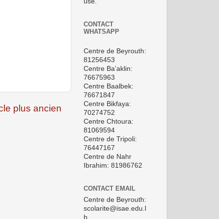
use.
CONTACT
WHATSAPP
Centre de Beyrouth:
81256453
Centre Ba’aklin:
76675963
Centre Baalbek:
76671847
Centre Bikfaya:
icle plus ancien
70274752
Centre Chtoura:
81069594
Centre de Tripoli:
76447167
Centre de Nahr
Ibrahim: 81986762
CONTACT EMAIL
Centre de Beyrouth:
scolarite@isae.edu.l
b