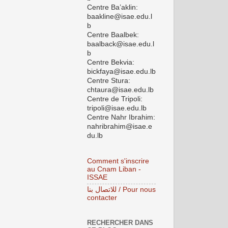
Centre Ba’aklin:
baakline@isae.edu.l
b
Centre Baalbek:
baalback@isae.edu.l
b
Centre Bekvia:
bickfaya@isae.edu.lb
Centre Stura:
chtaura@isae.edu.lb
Centre de Tripoli:
tripoli@isae.edu.lb
Centre Nahr Ibrahim:
nahribrahim@isae.e
du.lb
Comment s'inscrire
au Cnam Liban -
ISSAE
للاتصال بنا / Pour nous
contacter
RECHERCHER DANS