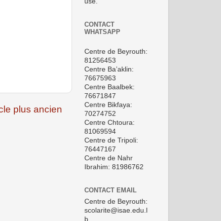
use.
CONTACT
WHATSAPP
Centre de Beyrouth:
81256453
Centre Ba’aklin:
76675963
Centre Baalbek:
76671847
Centre Bikfaya:
icle plus ancien
70274752
Centre Chtoura:
81069594
Centre de Tripoli:
76447167
Centre de Nahr
Ibrahim: 81986762
CONTACT EMAIL
Centre de Beyrouth:
scolarite@isae.edu.l
b