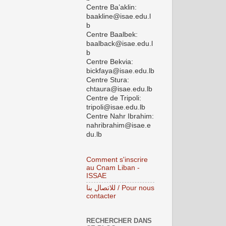
Centre Ba’aklin:
baakline@isae.edu.l
b
Centre Baalbek:
baalback@isae.edu.l
b
Centre Bekvia:
bickfaya@isae.edu.lb
Centre Stura:
chtaura@isae.edu.lb
Centre de Tripoli:
tripoli@isae.edu.lb
Centre Nahr Ibrahim:
nahribrahim@isae.e
du.lb
Comment s'inscrire
au Cnam Liban -
ISSAE
للاتصال بنا / Pour nous
contacter
RECHERCHER DANS