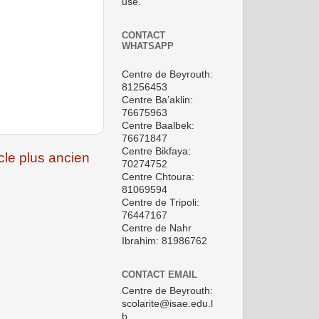
use.
CONTACT
WHATSAPP
Centre de Beyrouth:
81256453
Centre Ba’aklin:
76675963
Centre Baalbek:
76671847
Centre Bikfaya:
icle plus ancien
70274752
Centre Chtoura:
81069594
Centre de Tripoli:
76447167
Centre de Nahr
Ibrahim: 81986762
CONTACT EMAIL
Centre de Beyrouth:
scolarite@isae.edu.l
b