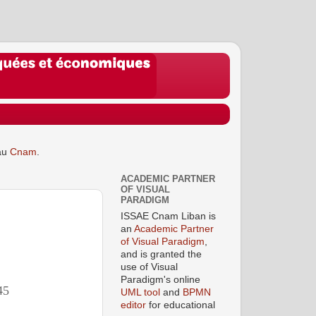
au
Cnam
.
ACADEMIC PARTNER
OF VISUAL
PARADIGM
ISSAE Cnam Liban is
an
Academic Partner
of Visual Paradigm
,
and is granted the
use of Visual
Paradigm's online
45
UML tool
and
BPMN
editor
for educational