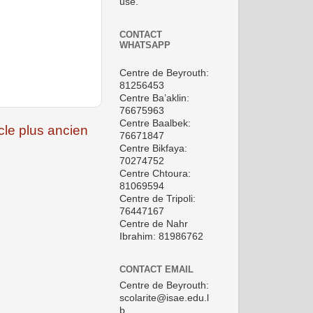
use.
CONTACT
WHATSAPP
Centre de Beyrouth:
81256453
Centre Ba’aklin:
76675963
Centre Baalbek:
icle plus ancien
76671847
Centre Bikfaya:
70274752
Centre Chtoura:
81069594
Centre de Tripoli:
76447167
Centre de Nahr
Ibrahim: 81986762
CONTACT EMAIL
Centre de Beyrouth:
scolarite@isae.edu.l
b