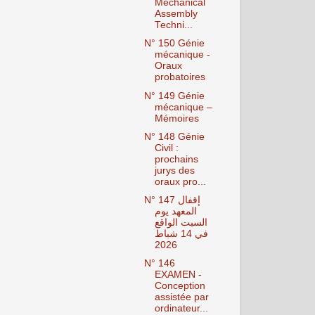
Mechanical
Assembly
Techni...
N° 150 Génie
mécanique -
Oraux
probatoires
N° 149 Génie
mécanique –
Mémoires
N° 148 Génie
Civil :
prochains
jurys des
oraux pro...
N° 147 إقفال
المعهد يوم
السبت الواقع
في 14 شباط
2026
N° 146
EXAMEN -
Conception
assistée par
ordinateur...