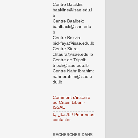
Centre Ba’aklin:
baakline@isae.edu.l
b
Centre Baalbek:
baalback@isae.edu.l
b
Centre Bekvia:
bickfaya@isae.edu.lb
Centre Stura:
chtaura@isae.edu.lb
Centre de Tripoli:
tripoli@isae.edu.lb
Centre Nahr Ibrahim:
nahribrahim@isae.e
du.lb
Comment s'inscrire
au Cnam Liban -
ISSAE
للاتصال بنا / Pour nous
contacter
RECHERCHER DANS