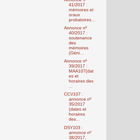
41/2017 :
mémoires et
oraux
probatoires...
Annonce nº
40/2017 :
soutenance
des
mémoires
(Géni...
Annonce nº
39/2017 :
MAA107(dat
es et
horaires des
...
CCV107 :
annonce nº
35/2017
(dates et
horaires
des...
DSY103 :
annonce nº
38/2017,