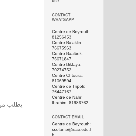
use.
CONTACT
WHATSAPP
Centre de Beyrouth:
81256453
Centre Ba’aklin:
76675963
Centre Baalbek:
76671847
Centre Bikfaya:
70274752
Centre Chtoura:
81069594
Centre de Tripoli:
76447167
Centre de Nahr
يطلب من 
Ibrahim: 81986762
CONTACT EMAIL
Centre de Beyrouth:
scolarite@isae.edu.l
b