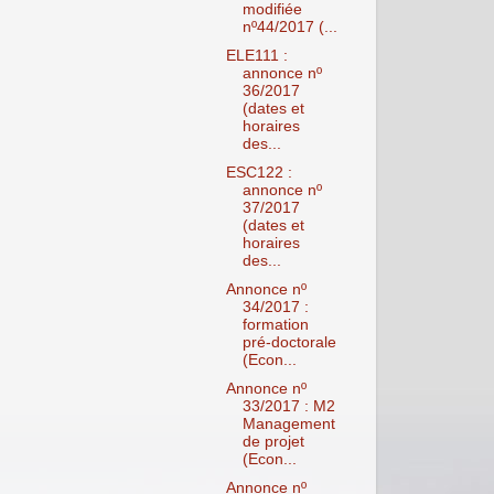
modifiée
nº44/2017 (...
ELE111 :
annonce nº
36/2017
(dates et
horaires
des...
ESC122 :
annonce nº
37/2017
(dates et
horaires
des...
Annonce nº
34/2017 :
formation
pré-doctorale
(Econ...
Annonce nº
33/2017 : M2
Management
de projet
(Econ...
Annonce nº