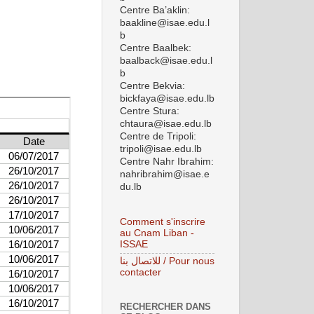
Centre Ba’aklin:
baakline@isae.edu.l
b
Centre Baalbek:
baalback@isae.edu.l
b
Centre Bekvia:
bickfaya@isae.edu.lb
Centre Stura:
chtaura@isae.edu.lb
Centre de Tripoli:
tripoli@isae.edu.lb
Centre Nahr Ibrahim:
nahribrahim@isae.e
du.lb
Comment s'inscrire
au Cnam Liban -
ISSAE
للاتصال بنا / Pour nous
contacter
RECHERCHER DANS