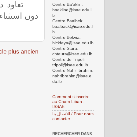
Centre Ba’aklin:
baakline@isae.edu.l
دون استثناء
b
Centre Baalbek:
baalback@isae.edu.l
b
Centre Bekvia:
bickfaya@isae.edu.lb
Centre Stura:
icle plus ancien
chtaura@isae.edu.lb
Centre de Tripoli:
tripoli@isae.edu.lb
Centre Nahr Ibrahim:
nahribrahim@isae.e
du.lb
Comment s'inscrire
au Cnam Liban -
ISSAE
للاتصال بنا / Pour nous
contacter
RECHERCHER DANS