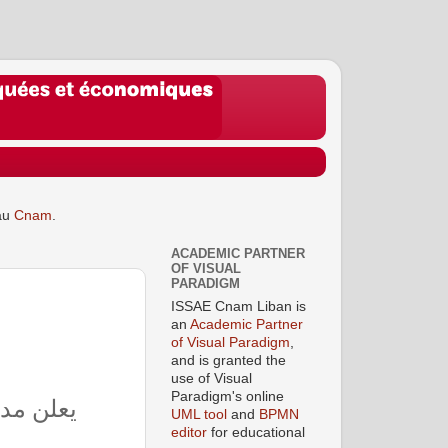
au
Cnam
.
ACADEMIC PARTNER
OF VISUAL
PARADIGM
ISSAE Cnam Liban is
an
Academic Partner
of Visual Paradigm
,
and is granted the
use of Visual
Paradigm's online
يعلن مد:
UML tool
and
BPMN
editor
for educational