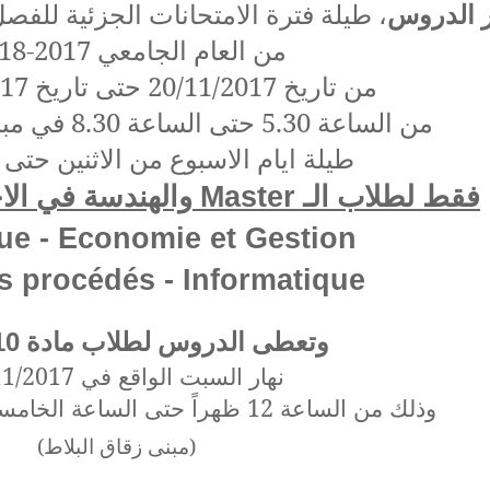
 الدروس
طيلة فترة الامتحانات الجزئية للفصل ا
من العام الجامعي 2017-2018 ،
من تاريخ 20/11/2017 حتى تاريخ 28/11/2017
من الساعة 5.30 حتى الساعة 8.30 في مبنى زقاق البلاط
طيلة ايام الاسبوع من الاثنين حتى
فقط لطلاب الـ
والهندسة في الا
Master
que - Economie et Gestion
s procédés - Informatique
وتعطى الدروس لطلاب مادة
10
نهار السبت الواقع في 25/11/2017
وذلك من الساعة 12 ظهراً حتى الساعة الخامسة والنصف بعد الظهر
(مبنى زقاق البلاط)