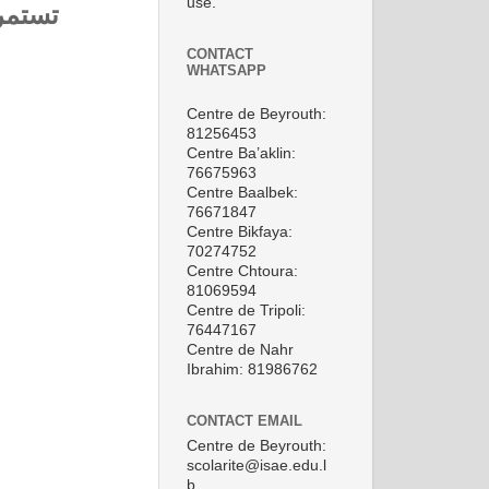
use.
تستمر
CONTACT
WHATSAPP
Centre de Beyrouth:
81256453
Centre Ba’aklin:
76675963
Centre Baalbek:
76671847
Centre Bikfaya:
70274752
Centre Chtoura:
81069594
Centre de Tripoli:
76447167
Centre de Nahr
Ibrahim: 81986762
CONTACT EMAIL
Centre de Beyrouth:
scolarite@isae.edu.l
b