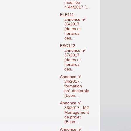
modifiée
nº44/2017 (...
ELE111 :
annonce nº
36/2017
(dates et
horaires
des...
ESC122 :
annonce nº
37/2017
(dates et
horaires
des...
Annonce nº
34/2017 :
formation
pré-doctorale
(Econ...
Annonce nº
33/2017 : M2
Management
de projet
(Econ...
Annonce nº