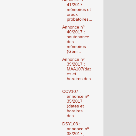
41/2017 :
mémoires et
oraux
probatoires...
Annonce nº
40/2017 :
soutenance
des
mémoires
(Géni...
Annonce nº
39/2017 :
MAA107(dat
es et
horaires des
...
CCV107 :
annonce nº
35/2017
(dates et
horaires
des...
DSY103 :
annonce nº
38/2017,