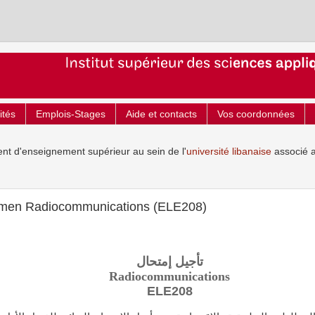
ités
Emplois-Stages
Aide et contacts
Vos coordonnées
ent d'enseignement supérieur au sein de l'
université libanaise
associé 
xamen Radiocommunications (ELE208)
تأجيل إمتحال
Radiocommunications
ELE208