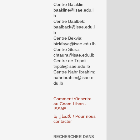
Centre Ba’aklin:
baakline@isae.edu.l
b
Centre Baalbek:
baalback@isae.edu.l
b
Centre Bekvia:
bickfaya@isae.edu.lb
Centre Stura:
chtaura@isae.edu.lb
Centre de Tripoli:
tripoli@isae.edu.lb
Centre Nahr Ibrahim:
nahribrahim@isae.e
du.lb
Comment s'inscrire
au Cnam Liban -
ISSAE
للاتصال بنا / Pour nous
contacter
RECHERCHER DANS