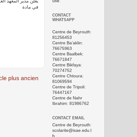
use.
في مادة
CONTACT
WHATSAPP
Centre de Beyrouth:
81256453
Centre Ba’aklin:
76675963
Centre Baalbek:
76671847
Centre Bikfaya:
70274752
Centre Chtoura:
icle plus ancien
81069594
Centre de Tripoli:
76447167
Centre de Nahr
Ibrahim: 81986762
CONTACT EMAIL
Centre de Beyrouth:
scolarite@isae.edu.l
b