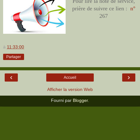
Pour lire la note de service,
prière de suivre ce lien :
n°
267
à
11:33:00
Partager
‹
›
Accueil
Afficher la version Web
Fourni par
Blogger
.