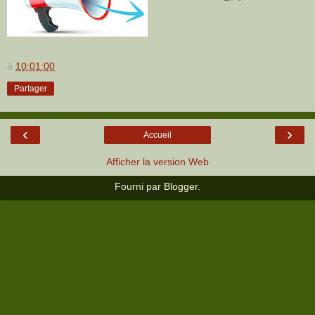
à
10:01:00
Partager
‹
›
Accueil
Afficher la version Web
Fourni par
Blogger
.