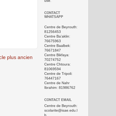
use.
CONTACT
WHATSAPP
Centre de Beyrouth:
81256453
Centre Ba’aklin:
76675963
Centre Baalbek:
76671847
Centre Bikfaya:
icle plus ancien
70274752
Centre Chtoura:
81069594
Centre de Tripoli:
76447167
Centre de Nahr
Ibrahim: 81986762
CONTACT EMAIL
Centre de Beyrouth:
scolarite@isae.edu.l
b