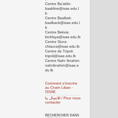
Centre Ba’aklin:
baakline@isae.edu.l
b
Centre Baalbek:
baalback@isae.edu.l
b
Centre Bekvia:
bickfaya@isae.edu.lb
Centre Stura:
chtaura@isae.edu.lb
Centre de Tripoli:
tripoli@isae.edu.lb
Centre Nahr Ibrahim:
nahribrahim@isae.e
du.lb
Comment s'inscrire
au Cnam Liban -
ISSAE
للاتصال بنا / Pour nous
contacter
RECHERCHER DANS