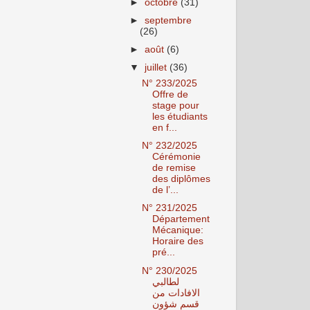
►
octobre
(31)
►
septembre
(26)
►
août
(6)
▼
juillet
(36)
N° 233/2025
Offre de
stage pour
les étudiants
en f...
N° 232/2025
Cérémonie
de remise
des diplômes
de l’...
N° 231/2025
Département
Mécanique:
Horaire des
pré...
N° 230/2025
لطالبي
الافادات من
قسم شؤون