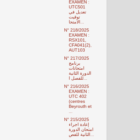
EXAMEN :
UTC501
تعديل في
توقيت
الامتحا...
N° 218/2025
EXAMEN :
RSX101,
CFA041(2),
AUT103
N° 217/2025
برنامج
امتحانات
الدورة الثانية
للفصل ا...
N° 216/2025
EXAMEN :
UTC 402
(centres
Beyrouth et
...
N° 215/2025
إعادة اجراء
امتحان الدورة
الثانية للفص...