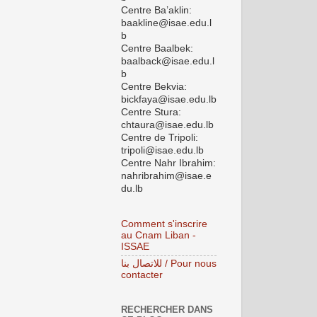
Centre Ba’aklin:
baakline@isae.edu.l
b
Centre Baalbek:
baalback@isae.edu.l
b
Centre Bekvia:
bickfaya@isae.edu.lb
Centre Stura:
chtaura@isae.edu.lb
Centre de Tripoli:
tripoli@isae.edu.lb
Centre Nahr Ibrahim:
nahribrahim@isae.e
du.lb
Comment s'inscrire
au Cnam Liban -
ISSAE
للاتصال بنا / Pour nous
contacter
RECHERCHER DANS