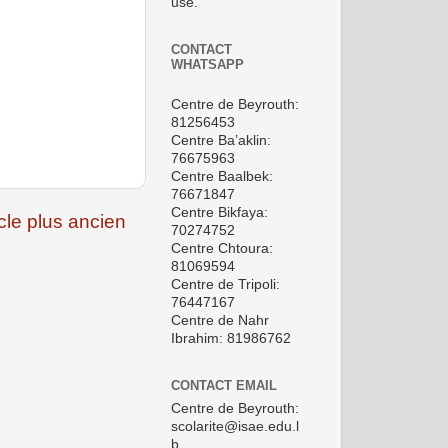
use.
CONTACT
WHATSAPP
Centre de Beyrouth:
81256453
Centre Ba’aklin:
76675963
Centre Baalbek:
76671847
Centre Bikfaya:
icle plus ancien
70274752
Centre Chtoura:
81069594
Centre de Tripoli:
76447167
Centre de Nahr
Ibrahim: 81986762
CONTACT EMAIL
Centre de Beyrouth:
scolarite@isae.edu.l
b