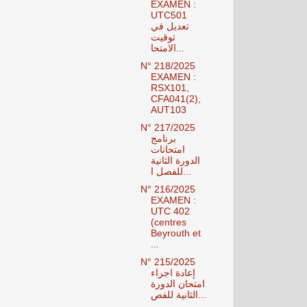
EXAMEN :
UTC501
تعديل في
توقيت
الامتحا...
N° 218/2025
EXAMEN :
RSX101,
CFA041(2),
AUT103
N° 217/2025
برنامج
امتحانات
الدورة الثانية
للفصل ا...
N° 216/2025
EXAMEN :
UTC 402
(centres
Beyrouth et
...
N° 215/2025
إعادة اجراء
امتحان الدورة
الثانية للفص...