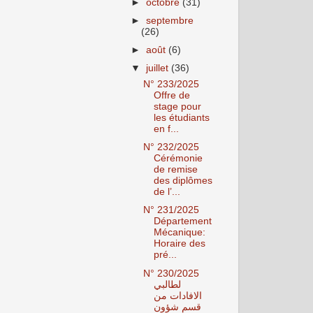
►
octobre
(31)
►
septembre
(26)
►
août
(6)
▼
juillet
(36)
N° 233/2025
Offre de
stage pour
les étudiants
en f...
N° 232/2025
Cérémonie
de remise
des diplômes
de l’...
N° 231/2025
Département
Mécanique:
Horaire des
pré...
N° 230/2025
لطالبي
الافادات من
قسم شؤون