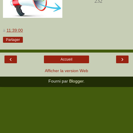
232
à
11:39:00
Partager
‹
›
Accueil
Afficher la version Web
Fourni par
Blogger
.