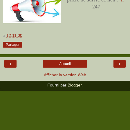
247
à
12:11:00
Partager
‹
›
Accueil
Afficher la version Web
Fourni par
Blogger
.