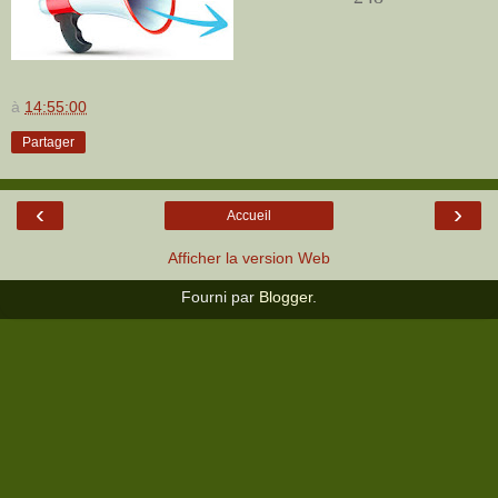
à
14:55:00
Partager
‹
›
Accueil
Afficher la version Web
Fourni par
Blogger
.