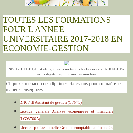
TOUTES LES FORMATIONS
POUR L'ANNÉE
UNIVERSITAIRE 2017-2018 EN
ECONOMIE-GESTION
NB:
Le
DELF B1
est
obligatoire
pour toutes les
licences
et l
e
DELF B2
est
obligatoire
pour tous les
masters
Cliquez sur chacun des diplômes ci-dessous pour connaître les
matières enseignées
RNCP III Assistant de gestion (CPN73)
Licence générale Analyse économique et financière
(LG03700A)
Licence professionnelle Gestion comptable et financière